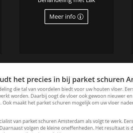
Meer info
udt het precies in bij parket schuren
eling die tal van voordelen biedt voor uw houten vloer. Eer
erkt worden. Daarbij oogt de vloer ook gewoon nieuwer en
de. Ook maakt het parket schuren mogelijk om uw vloer nade
cialist van parket schuren Amsterdam als volgt te werk. Eers
arnaast volgen de kleine oneffenheden. Het resultaat is dat