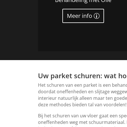
Meer info
Uw parket schuren: wat ho
Het schuren van een parket is een behand
doordat oneffenheden en slijtage weggew
interieur natuurlijk alleen maar ten goe
deze methodes bieden tal van voordelen!
Bij het schuren van uw vloer gaat een spe
oneffenheden weg met schuurmateriaal. Da