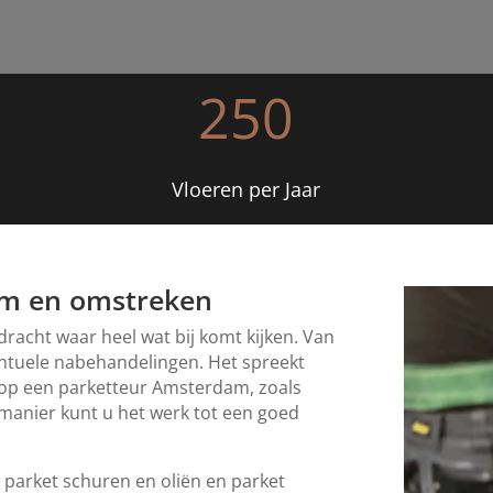
250
Vloeren per Jaar
am en omstreken
dracht waar heel wat bij komt kijken. Van
entuele nabehandelingen. Het spreekt
 op een parketteur Amsterdam, zoals
manier kunt u het werk tot een goed
parket schuren en oliën en parket