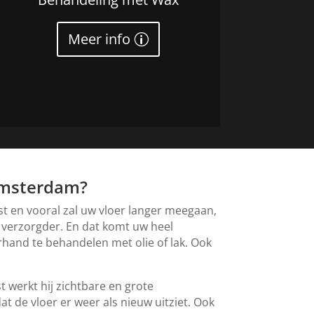
Meer info
 Amsterdam?
st en vooral zal uw vloer langer meegaan,
 verzorgder. En dat komt uw heel
rhand te behandelen met olie of lak. Ook
t werkt hij zichtbare en grote
 de vloer er weer als nieuw uitziet. Ook