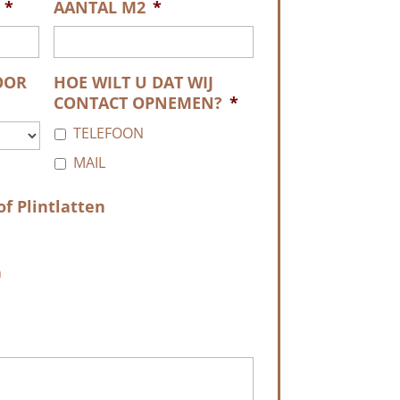
*
AANTAL M2
*
OOR
HOE WILT U DAT WIJ
CONTACT OPNEMEN?
*
TELEFOON
MAIL
f Plintlatten
n