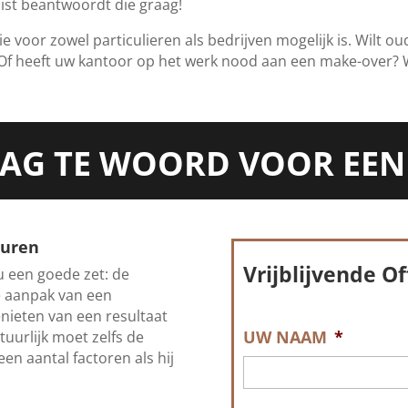
list beantwoordt die graag!
die voor zowel particulieren als bedrijven mogelijk is. Wilt
Of heeft uw kantoor op het werk nood aan een make-over? W
AAG TE WOORD VOOR EEN
huren
Vrijblijvende O
u een goede zet: de
e aanpak van een
enieten van een resultaat
UW NAAM
*
uurlijk moet zelfs de
en aantal factoren als hij