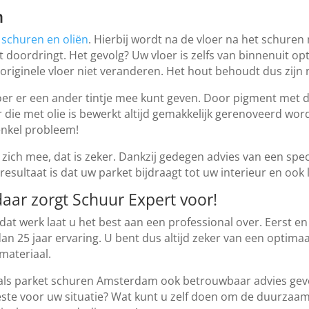
n
 schuren en oliën
. Hierbij wordt na de vloer na het schuren 
t doordringt. Het gevolg? Uw vloer is zelfs van binnenuit op
 originele vloer niet veranderen. Het hout behoudt dus zijn n
loer er een ander tintje mee kunt geven. Door pigment met d
r die met olie is bewerkt altijd gemakkelijk gerenoveerd wor
enkel probleem!
zich mee, dat is zeker. Dankzij gedegen advies van een speci
resultaat is dat uw parket bijdraagt tot uw interieur en ook
aar zorgt Schuur Expert voor!
dat werk laat u het best aan een professional over. Eerst e
an 25 jaar ervaring. U bent dus altijd zeker van een optimaa
materiaal.
oals parket schuren Amsterdam ook betrouwbaar advies geve
beste voor uw situatie? Wat kunt u zelf doen om de duurzaa